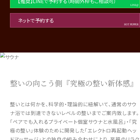
【推奨】LINEで予約する（時間外枠もご相談可）
ネットで予約する
整いの向こう側『究極の整い新体感』
整いとは何かを、科学的・理論的に紐解いて、通常のサウ
ナ浴では到達できないレベルの整いまでご案内致します。
「ペアでも入れるプライベート個室サウナと水風呂」・「究
極の整い」体験のために開発した「エレクトロ再起動ヘッ
ドマッサージ」との独自の組み合わせにより、至福のリラク